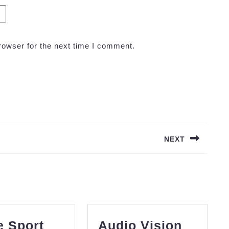
rowser for the next time I comment.
NEXT
Next
post:
GLive
Audio
e Sport
Audio Vision