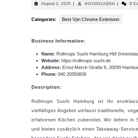
August
H2UX0Zzz
August 2, 2025
|
H2UX0ZzzQGm
|
0 C
2,
2025
Categories:
Best Vpn Chrome Extension
Business Information:
Name:
Rollmops Sushi Hamburg Hbf (Innenstadt)
Website:
https://rollmops-sushi.de
Address:
Ernst-Merck-Straße 6, 20099 Hambu
Phone:
040 20950608
Description:
Rollmops Sushi Hamburg ist Ihr erstklass
vielfältiges Angebot umfasst traditionelle, ve
erfahrenen Köchen zubereitet. Wir liefern in 
und bieten zusätzlich einen Takeaway-Service