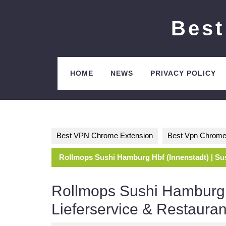
Skip
to
Best
content
HOME
NEWS
PRIVACY POLICY
Best VPN Chrome Extension
Best Vpn Chrome
Rollmops Sushi Hamburg Hbf (Innenstadt) | Sus
Rollmops Sushi Hamburg H
Lieferservice & Restauran