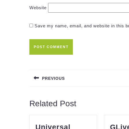
Website
Save my name, email, and website in this b
Post
navigation
PREVIOUS
Previous
post:
Related Post
Universal
GLiv